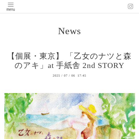
News
【個展・東京】 「乙女のナツと森
のアキ」at 手紙舎 2nd STORY
2025
/
07
/
06 17:45