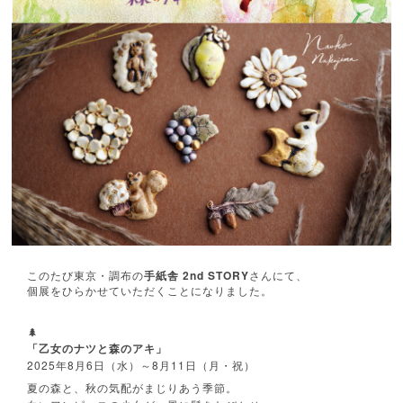
2nd STORY
このたび東京・調布の
手紙舎
さんにて、
個展をひらかせていただくことになりました。
🌲
「乙女のナツと森のアキ」
2025
8
6
8
11
年
月
日（水）～
月
日（月・祝）
夏の森と、秋の気配がまじりあう季節。