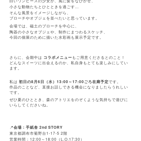
白いワンピースの少女が、風に髪をなびかせ、
…
小さな動物たちとひとときを過ごす
そんな風景をイメージしながら、
ブローチやオブジェを並べたいと思っています。
会場では、磁土のブローチを中心に、
陶器の小さなオブジェや、制作にまつわるスケッチ、
今回の個展のために描いた水彩画も展示予定です。
さらに、会期中は
コラボメニュー
もご用意くださるとのこと！
どんなスイーツに出会えるのか、私自身もとても楽しみにしてい
ます。
8
6
13:00
17:00
私は
初日の
月
日（水）
～
ごろ在廊予定
です。
作品のことなど、直接お話しできる機会になりましたらうれしい
です。
ぜひ夏のひととき、森のアトリエをのぞくような気持ちで遊びに
いらしてくださいね。
2nd STORY
📍
会場：手紙舎
1-17-5 2
東京都調布市菊野台
階
12:00
18:00
L.O.17:30
営業時間：
～
（
）