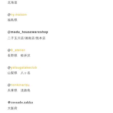
北海道
@
ny.maison
福島県
@
madu_housewareshop
/
/
二子玉川店
湘南店
熊本店
@
9_atelier
長野県 軽井沢
@
yatsugatakeclub
山梨県 八ヶ岳
@
nonkinarisu
兵庫県 淡路島
＠
cosoado.zakka
大阪府