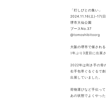
「灯しびとの集い」
2024.11.16(土)-17
堺市大仙公園
ブースNo.37
@tomoshibitoorg
大阪の堺市で催される
3度目に出展
1年ぶり
2022年は利き手の骨
右手包帯ぐるぐるで創
出展していました。
荷物運びなど手伝って
あの状態でよくやった