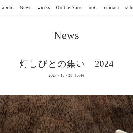
about
News
works
Online Store
note
contact
sch
News
灯しびとの集い 2024
2024
/
10
/
28 15:46